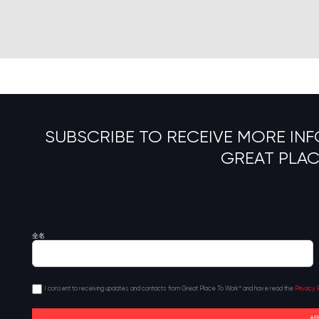
SUBSCRIBE TO RECEIVE MORE IN
GREAT PLA
全名
p
I consent to receiving updates and contacts from Great Place To Work™ and have read the
Privacy P
p
*