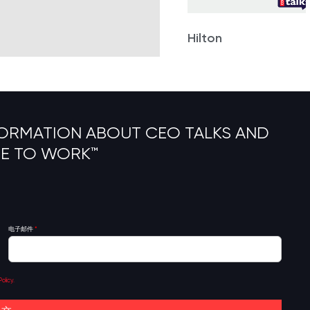
Hilton
FORMATION ABOUT CEO TALKS AND
CE TO WORK™
电子邮件
*
olicy.