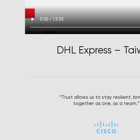
DHL Express – Ta
“Trust allows us to stay resilient, br
together as one, as a team.”