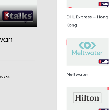
DHL Express – Hong
Kong
iwan
Meltwater
ings us