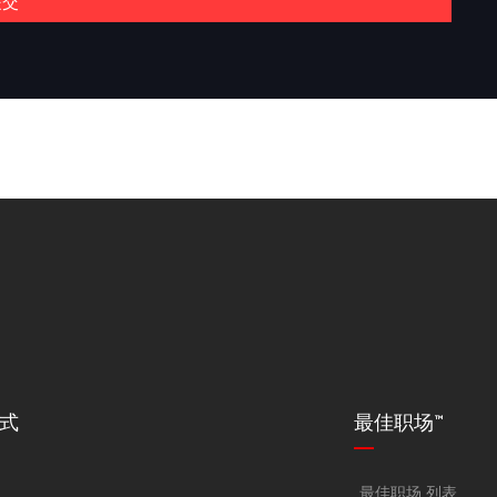
提交
式
最佳职场™
题
最佳职场 列表