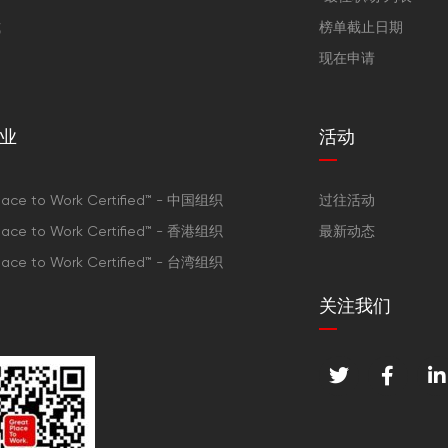
式
榜单截止日期
现在申请
业
活动
lace to Work Certified™ - 中国组织
过往活动
lace to Work Certified™ - 香港组织
最新动态
lace to Work Certified™ - 台湾组织
关注我们
T
F
L
w
a
i
i
c
n
t
e
k
t
b
e